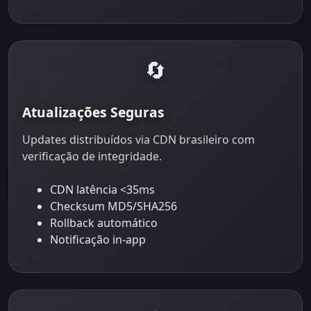
🔄
Atualizações Seguras
Updates distribuídos via CDN brasileiro com
verificação de integridade.
CDN latência <35ms
Checksum MD5/SHA256
Rollback automático
Notificação in-app