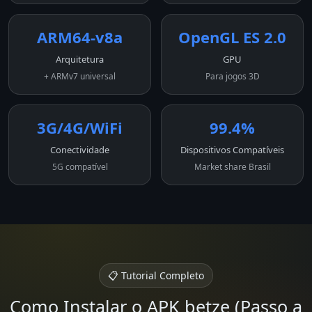
ARM64-v8a
OpenGL ES 2.0
Arquitetura
GPU
+ ARMv7 universal
Para jogos 3D
3G/4G/WiFi
99.4%
Conectividade
Dispositivos Compatíveis
5G compatível
Market share Brasil
📋 Tutorial Completo
Como Instalar o APK betze (Passo a