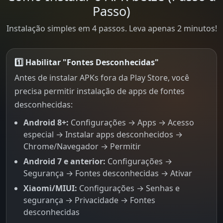
Passo)
Instalação simples em 4 passos. Leva apenas 2 minutos!
1️⃣ Habilitar "Fontes Desconhecidas"
Antes de instalar APKs fora da Play Store, você
precisa permitir instalação de apps de fontes
desconhecidas:
Android 8+:
Configurações → Apps → Acesso
especial → Instalar apps desconhecidos →
Chrome/Navegador → Permitir
Android 7 e anterior:
Configurações →
Segurança → Fontes desconhecidas → Ativar
Xiaomi/MIUI:
Configurações → Senhas e
segurança → Privacidade → Fontes
desconhecidas